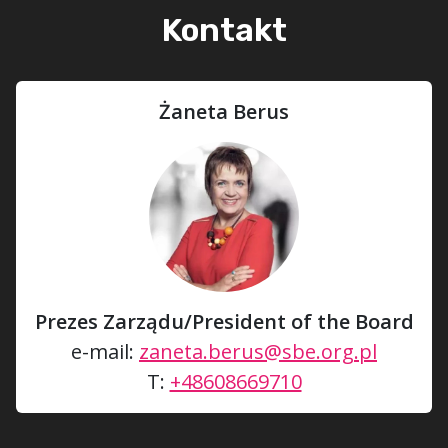
Kontakt
Żaneta Berus
Prezes Zarządu/President of the Board
e-mail:
zaneta.berus@sbe.org.pl
T:
+48608669710