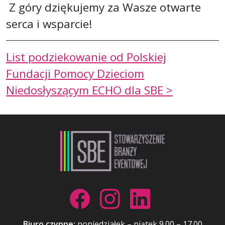
Z góry dziękujemy za Wasze otwarte
serca i wsparcie!
List podziekowanie od Polskiej
Fundacji Pomocy Dzieciom
Niedosłyszącym ECHO dla SBE >
Biuro czynne:
poniedziałek – piątek 9.00 – 17.00