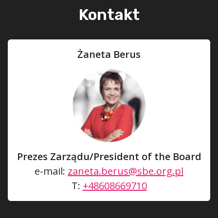
Kontakt
Żaneta Berus
Prezes Zarządu/President of the Board
e-mail:
zaneta.berus@sbe.org.pl
T:
+48608669710